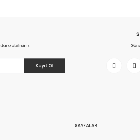
S
r olabilirsiniz.
Günce
Kayıt Ol
SAYFALAR