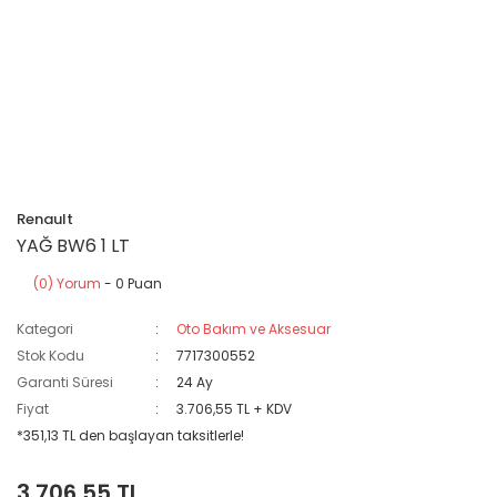
Renault
YAĞ BW6 1 LT
(0) Yorum
- 0 Puan
Kategori
Oto Bakım ve Aksesuar
Stok Kodu
7717300552
Garanti Süresi
24 Ay
Fiyat
3.706,55 TL + KDV
*351,13 TL den başlayan taksitlerle!
3.706,55 TL