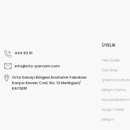
ÜYELİK
444 93 91
Yeni Üyelik
info@oto-parcam.com
Üye Girişi
Orta Sanayi Bölgesi Anatamir Fabrikası
Şifremi Unuttum
Karşısı Kevser Cad. No: 13 Melikgazi/
KAYSERİ
İletişim Formu
Havale Bildirim
Kargo Takibi
İletişim