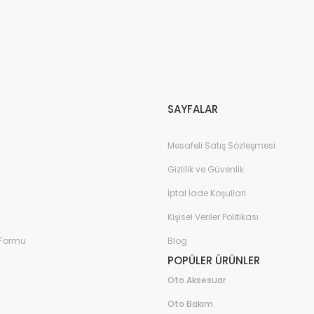
Gönder
SAYFALAR
Mesafeli Satış Sözleşmesi
Gizlilik ve Güvenlik
İptal İade Koşullari
Kişisel Veriler Politikası
 Formu
Blog
POPÜLER ÜRÜNLER
Oto Aksesuar
Oto Bakım