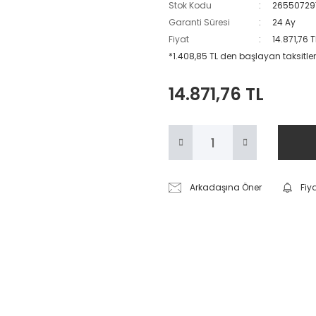
Stok Kodu
26550729
Garanti Süresi
24 Ay
Fiyat
14.871,76 
*1.408,85 TL den başlayan taksitler
14.871,76 TL
Arkadaşına Öner
Fiy