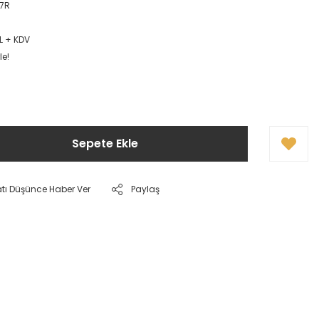
7R
TL + KDV
le!
Sepete Ekle
atı Düşünce Haber Ver
Paylaş