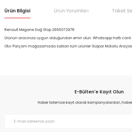
Ürün Bilgisi
Ürün Yorumları
Taksit S
Renault Megane Sağ Stop 265507297R
Ürünün aracınıza uygun olduğundan emin olun. Whatsapp hattı canlı de
Oto-Parçam mağazamızda satılan tüm ürünler Gülpar Motorlu Araçlar A.
Bu ürünün fiyat bilgisi, resim, ürün açıklamalarında ve diğer konular
Görüş ve önerileriniz için teşekkür ederiz.
E-Bülten'e Kayıt Olun
Ürün resmi kalitesiz, bozuk veya görüntülenemiyor.
Ürün açıklamasında eksik bilgiler bulunuyor.
Haber listemize kayıt olarak kampanyalardan, haberda
Ürün bilgilerinde hatalar bulunuyor.
Ürün fiyatı diğer sitelerden daha pahalı.
Bu ürüne benzer farklı alternatifler olmalı.