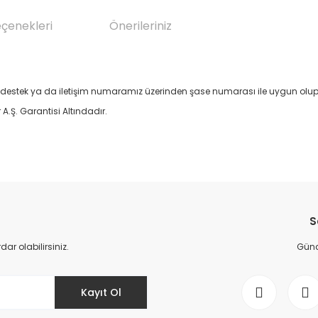
eçenekleri
Önerileriniz
stek ya da iletişim numaramız üzerinden şase numarası ile uygun olup o
Ş. Garantisi Altındadır.
da yetersiz gördüğünüz noktaları öneri formunu kullanarak tarafımıza il
Bu ürüne ilk yorumu siz yapın!
S
Yorum Yaz
r olabilirsiniz.
Günce
Kayıt Ol