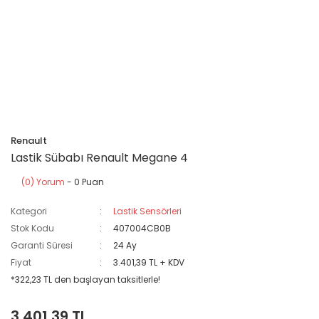
Renault
Lastik Sübabı Renault Megane 4
(0) Yorum
- 0 Puan
Kategori
Lastik Sensörleri
Stok Kodu
407004CB0B
Garanti Süresi
24 Ay
Fiyat
3.401,39 TL + KDV
*322,23 TL den başlayan taksitlerle!
3.401,39 TL