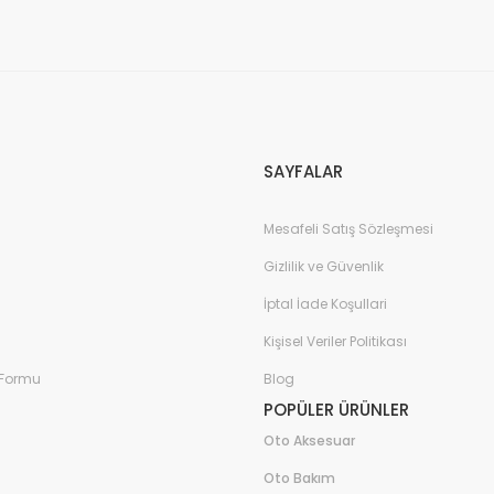
Gönder
SAYFALAR
Mesafeli Satış Sözleşmesi
Gizlilik ve Güvenlik
İptal İade Koşullari
Kişisel Veriler Politikası
 Formu
Blog
POPÜLER ÜRÜNLER
Oto Aksesuar
Oto Bakım