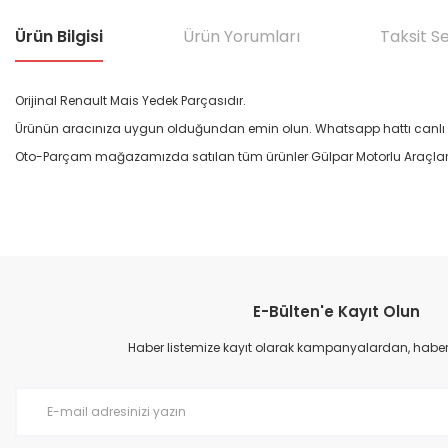
Ürün Bilgisi
Ürün Yorumları
Taksit S
Orijinal Renault Mais Yedek Parçasıdır.
Ürünün aracınıza uygun olduğundan emin olun. Whatsapp hattı canlı de
Oto-Parçam mağazamızda satılan tüm ürünler Gülpar Motorlu Araçlar A.
Bu ürünün fiyat bilgisi, resim, ürün açıklamalarında ve diğer konular
Görüş ve önerileriniz için teşekkür ederiz.
E-Bülten'e Kayıt Olun
Ürün resmi kalitesiz, bozuk veya görüntülenemiyor.
Ürün açıklamasında eksik bilgiler bulunuyor.
Haber listemize kayıt olarak kampanyalardan, haberda
Ürün bilgilerinde hatalar bulunuyor.
Ürün fiyatı diğer sitelerden daha pahalı.
Bu ürüne benzer farklı alternatifler olmalı.