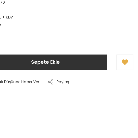
570
L + KDV
!
Sepete Ekle
atı Düşünce Haber Ver
Paylaş