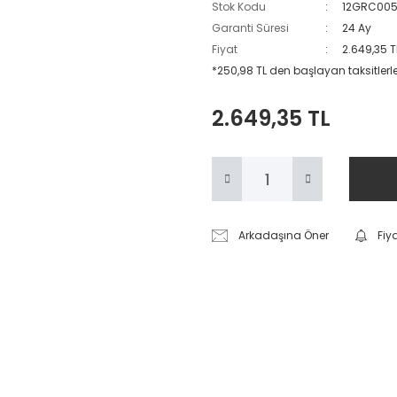
Stok Kodu
12GRC00
Garanti Süresi
24 Ay
Fiyat
2.649,35 T
*250,98 TL den başlayan taksitlerle
2.649,35 TL
Arkadaşına Öner
Fiy