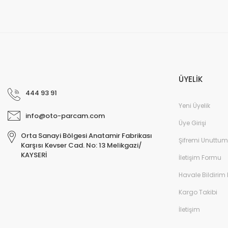
ÜYELİK
444 93 91
Yeni Üyelik
info@oto-parcam.com
Üye Girişi
Orta Sanayi Bölgesi Anatamir Fabrikası
Şifremi Unuttum
Karşısı Kevser Cad. No: 13 Melikgazi/
KAYSERİ
İletişim Formu
Havale Bildirim
Kargo Takibi
İletişim