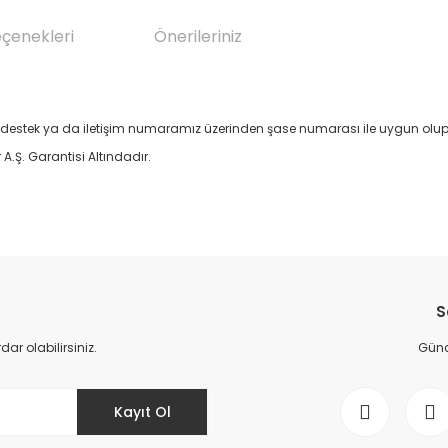
eçenekleri
Önerileriniz
stek ya da iletişim numaramız üzerinden şase numarası ile uygun olup o
Ş. Garantisi Altındadır.
da yetersiz gördüğünüz noktaları öneri formunu kullanarak tarafımıza il
Bu ürüne ilk yorumu siz yapın!
S
Yorum Yaz
r olabilirsiniz.
Günce
Kayıt Ol