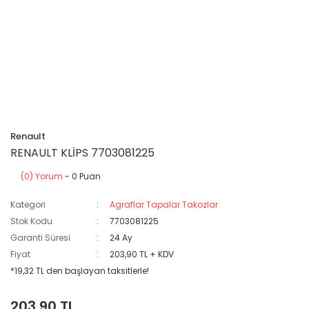
Renault
RENAULT KLİPS 7703081225
(0) Yorum
- 0 Puan
Kategori
Agraflar Tapalar Takozlar
Stok Kodu
7703081225
Garanti Süresi
24 Ay
Fiyat
203,90 TL + KDV
*19,32 TL den başlayan taksitlerle!
203,90 TL