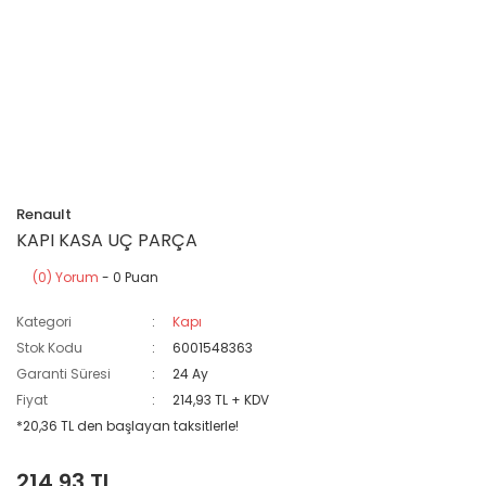
Renault
KAPI KASA UÇ PARÇA
(0) Yorum
- 0 Puan
Kategori
Kapı
Stok Kodu
6001548363
Garanti Süresi
24 Ay
Fiyat
214,93 TL + KDV
*20,36 TL den başlayan taksitlerle!
214,93 TL