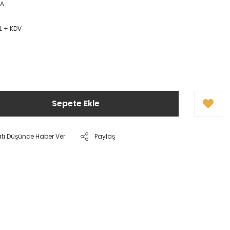
1A
L + KDV
!
Sepete Ekle
atı Düşünce Haber Ver
Paylaş