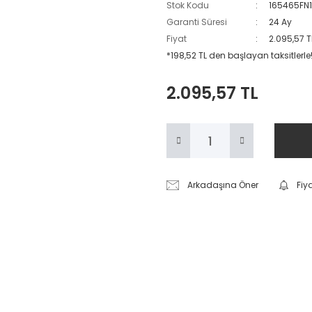
Stok Kodu
165465FN
Garanti Süresi
24 Ay
Fiyat
2.095,57 T
*198,52 TL den başlayan taksitlerle
2.095,57 TL
Arkadaşına Öner
Fiy