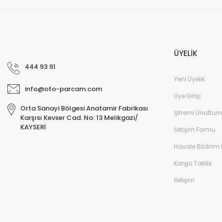
ÜYELİK
444 93 91
Yeni Üyelik
info@oto-parcam.com
Üye Girişi
Orta Sanayi Bölgesi Anatamir Fabrikası
Şifremi Unuttum
Karşısı Kevser Cad. No: 13 Melikgazi/
KAYSERİ
İletişim Formu
Havale Bildirim
Kargo Takibi
İletişim