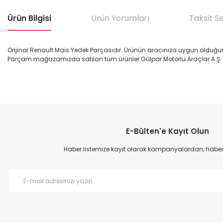
Ürün Bilgisi
Ürün Yorumları
Taksit S
Orijinal Renault Mais Yedek Parçasıdır. Ürünün aracınıza uygun olduğu
Parçam mağazamızda satılan tüm ürünler Gülpar Motorlu Araçlar A.Ş. G
Bu ürünün fiyat bilgisi, resim, ürün açıklamalarında ve diğer konular
Görüş ve önerileriniz için teşekkür ederiz.
E-Bülten'e Kayıt Olun
Ürün resmi kalitesiz, bozuk veya görüntülenemiyor.
Ürün açıklamasında eksik bilgiler bulunuyor.
Haber listemize kayıt olarak kampanyalardan, haberda
Ürün bilgilerinde hatalar bulunuyor.
Ürün fiyatı diğer sitelerden daha pahalı.
Bu ürüne benzer farklı alternatifler olmalı.