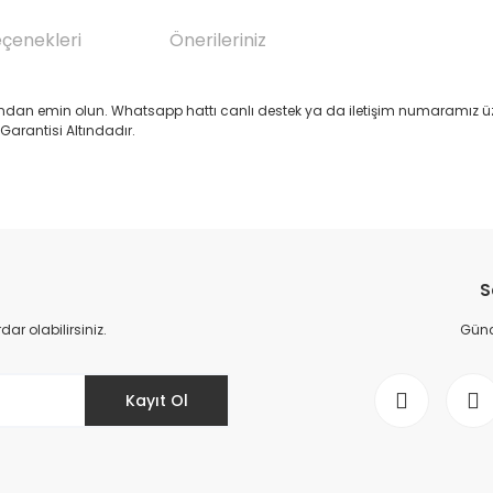
eçenekleri
Önerileriniz
ndan emin olun. Whatsapp hattı canlı destek ya da iletişim numaramız üz
arantisi Altındadır.
da yetersiz gördüğünüz noktaları öneri formunu kullanarak tarafımıza il
Bu ürüne ilk yorumu siz yapın!
S
Yorum Yaz
r olabilirsiniz.
Günce
Kayıt Ol