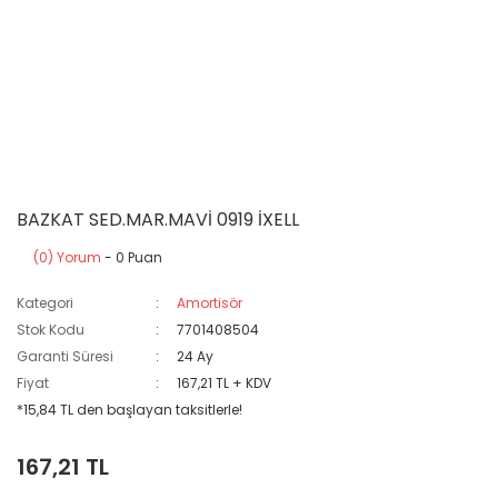
BAZKAT SED.MAR.MAVİ 0919 İXELL
(0) Yorum
- 0 Puan
Kategori
Amortisör
Stok Kodu
7701408504
Garanti Süresi
24 Ay
Fiyat
167,21 TL + KDV
*15,84 TL den başlayan taksitlerle!
167,21 TL