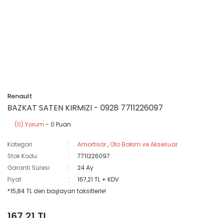
Renault
BAZKAT SATEN KIRMIZI - 0928 7711226097
(0) Yorum
- 0 Puan
Kategori
Amortisör
,
Oto Bakım ve Aksesuar
Stok Kodu
7711226097
Garanti Süresi
24 Ay
Fiyat
167,21 TL + KDV
*15,84 TL den başlayan taksitlerle!
167,21 TL