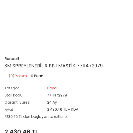
Renault
3M SPREYLENEBİLİR BEJ MASTİK 7711472979
(0) Yorum
- 0 Puan
Kategori
Boya
Stok Kodu
7711472979
Garanti Süresi
24 Ay
Fiyat
2.430,46 TL + KDV
*230,25 TL den başlayan taksitlerle!
2.430,46 TL